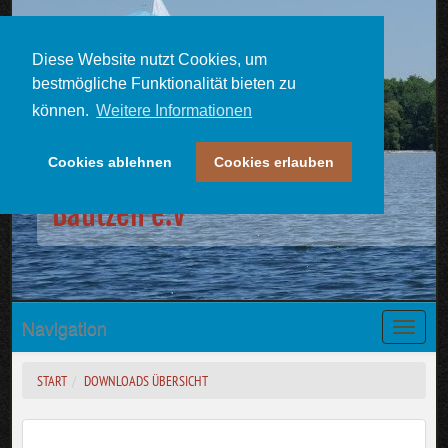
Diese Website nutzt Cookies, um
bestmögliche Funktionalität bieten zu
können.
Weitere Informationen
Cookies ablehnen
Cookies erlauben
Downloads | Seesportclub
Bautzen e.V
Navigation
Toggle
naviga
START
DOWNLOADS ÜBERSICHT