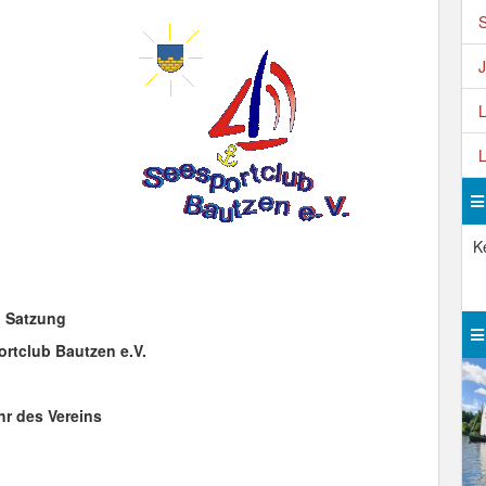
S
J
L
L
K
Satzung
ortclub Bautzen e.V.
r des Vereins