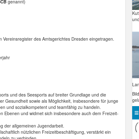
SCB
genannt)
Ku
und
 Vereinsregister des Amtsgerichtes Dresden eingetragen.
rjahr
La
Bil
rts und des Seesports auf breiter Grundlage und die
gel
der Gesundheit sowie als Möglichkeit, insbesondere für junge
en und sozialkompetent und teamfähig zu handeln.
len Ebenen und widmet sich insbesondere auch dem Freizeit-
g der allgemeinen Jugendarbeit.
schaftlich nützlichen Freizeitbeschäftigung, verstärkt ein
deln zu verbinden.