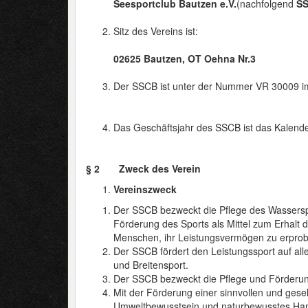
Seesportclub Bautzen e.V.
(nachfolgend
S
Sitz des Vereins ist:
02625 Bautzen, OT Oehna Nr.3
Der SSCB ist unter der Nummer VR 30009 im
Das Geschäftsjahr des SSCB ist das Kalende
§ 2 Zweck des Verein
Vereinszweck
Der SSCB bezweckt die Pflege des Wasserspo
Förderung des Sports als Mittel zum Erhalt 
Menschen, ihr Leistungsvermögen zu erprob
Der SSCB fördert den Leistungssport auf al
und Breitensport.
Der SSCB bezweckt die Pflege und Förderun
Mit der Förderung einer sinnvollen und gesell
Umweltbewusstsein und naturbewusstes Han